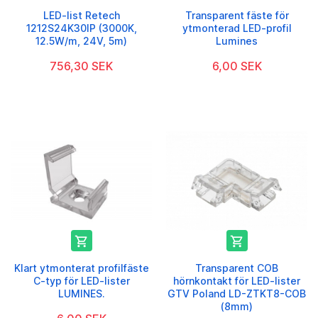
LED-list Retech
Transparent fäste för
1212S24K30IP (3000K,
ytmonterad LED-profil
12.5W/m, 24V, 5m)
Lumines
756,30 SEK
6,00 SEK


Klart ytmonterat profilfäste
Transparent COB
C-typ för LED-lister
hörnkontakt för LED-lister
LUMINES.
GTV Poland LD-ZTKT8-COB
(8mm)