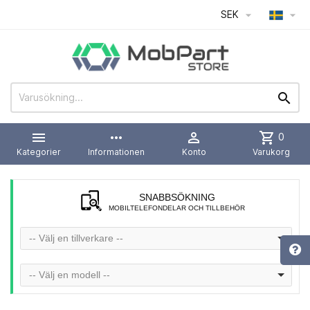
SEK




more_horiz

shopping_cart
0
Kategorier
Informationen
Konto
Varukorg
SNABBSÖKNING
MOBILTELEFONDELAR OCH TILLBEHÖR
-- Välj en tillverkare --
-- Välj en modell --