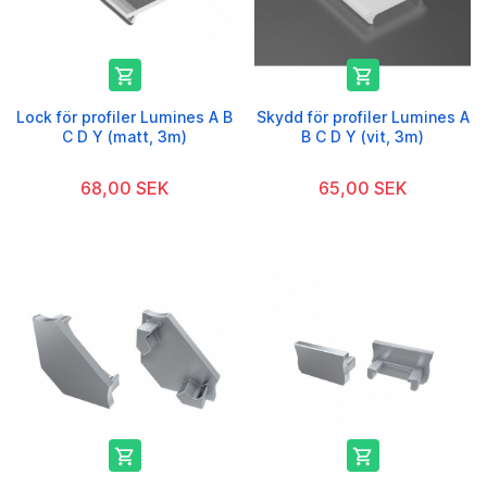


Lock för profiler Lumines A B
Skydd för profiler Lumines A
C D Y (matt, 3m)
B C D Y (vit, 3m)
68,00 SEK
65,00 SEK

