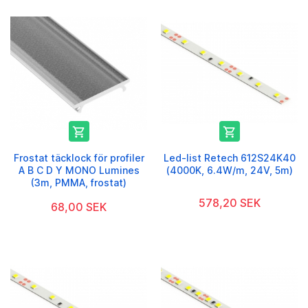


Frostat täcklock för profiler
Led-list Retech 612S24K40
A B C D Y MONO Lumines
(4000K, 6.4W/m, 24V, 5m)
(3m, PMMA, frostat)
578,20 SEK
68,00 SEK