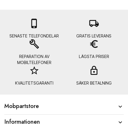

local_shipping
SENASTE TELEFONDELAR
GRATIS LEVERANS
build
euro_symbol
REPARATION AV
LÄGSTA PRISER
MOBILTELEFONER
star_border
lock_
KVALITETSGARANTI
SÄKER BETALNING
Mobpartstore

Informationen
