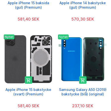
Apple iPhone 15 baksida
Apple iPhone 14 bakstycke
(gul) (Premium)
(gul) (Premium)
581,40 SEK
570,30 SEK
Nyhet
Nyhet


Apple iPhone 15 bakstycke
Samsung Galaxy A50 (2019)
(svart) (Premium)
bakstycke (blå) (original)
581,40 SEK
237,10 SEK