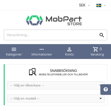
SEK




more_horiz

shopping_cart
0
Kategorier
Informationen
Konto
Varukorg
SNABBSÖKNING
MOBILTELEFONDELAR OCH TILLBEHÖR
-- Välj en tillverkare --
-- Välj en modell --