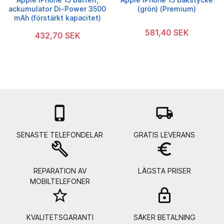
ackumulator Di-Power 3500
(grön) (Premium)
mAh (förstärkt kapacitet)
581,40 SEK
432,70 SEK

local_shipping
SENASTE TELEFONDELAR
GRATIS LEVERANS
build
euro_symbol
REPARATION AV
LÄGSTA PRISER
MOBILTELEFONER
star_border
lock_
KVALITETSGARANTI
SÄKER BETALNING