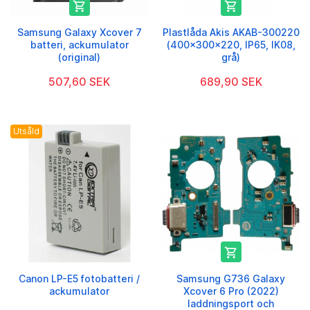


Samsung Galaxy Xcover 7
Plastlåda Akis AKAB-300220
batteri, ackumulator
(400x300x220, IP65, IK08,
(original)
grå)
507,60 SEK
689,90 SEK
Utsåld

Canon LP-E5 fotobatteri /
Samsung G736 Galaxy
ackumulator
Xcover 6 Pro (2022)
laddningsport och