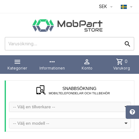
SEK




more_horiz

shopping_cart
0
Kategorier
Informationen
Konto
Varukorg
SNABBSÖKNING
MOBILTELEFONDELAR OCH TILLBEHÖR
-- Välj en tillverkare --
-- Välj en modell --