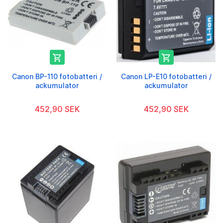


Canon BP-110 fotobatteri /
Canon LP-E10 fotobatteri /
ackumulator
ackumulator
452,90 SEK
452,90 SEK