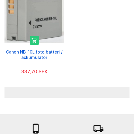

Canon NB-10L foto batteri /
ackumulator
337,70 SEK

local_shipping