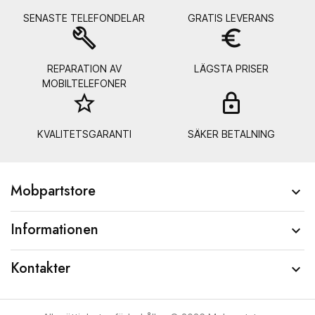
SENASTE TELEFONDELAR
GRATIS LEVERANS
build
euro_symbol
REPARATION AV
LÄGSTA PRISER
MOBILTELEFONER
star_border
lock_
KVALITETSGARANTI
SÄKER BETALNING
Mobpartstore

Informationen

Kontakter
