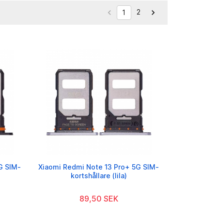
2


1
G SIM-
Xiaomi Redmi Note 13 Pro+ 5G SIM-
kortshållare (lila)
89,50 SEK