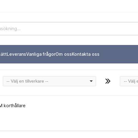
sätt
Leverans
Vanliga frågor
Om oss
Kontakta oss
-- Välj en tillverkare --
-- Välj
M korthållare