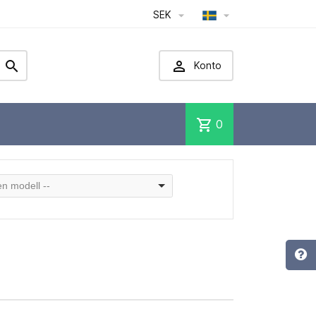
SEK




Konto
shopping_cart
0
 en modell --