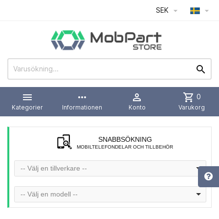
SEK




more_horiz

shopping_cart
0
Kategorier
Informationen
Konto
Varukorg
SNABBSÖKNING
MOBILTELEFONDELAR OCH TILLBEHÖR
-- Välj en tillverkare --
-- Välj en modell --