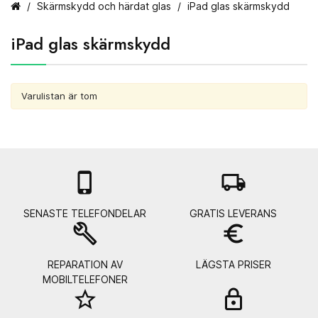
Skärmskydd och härdat glas
iPad glas skärmskydd
iPad glas skärmskydd
Varulistan är tom

local_shipping
SENASTE TELEFONDELAR
GRATIS LEVERANS
build
euro_symbol
REPARATION AV
LÄGSTA PRISER
MOBILTELEFONER
star_border
lock_