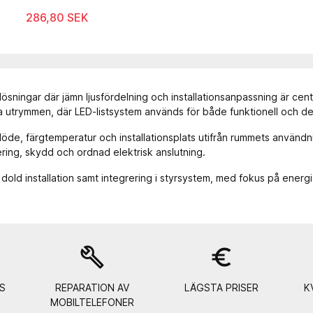
286,80 SEK
lösningar där jämn ljusfördelning och installationsanpassning är cent
 utrymmen, där LED-listsystem används för både funktionell och dek
sflöde, färgtemperatur och installationsplats utifrån rummets anv
tering, skydd och ordnad elektrisk anslutning.
r dold installation samt integrering i styrsystem, med fokus på energi
build
euro_symbol
S
REPARATION AV
LÄGSTA PRISER
K
MOBILTELEFONER