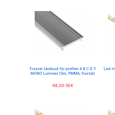
Frostat täcklock för profiler A B C D Y
Led-l
MONO Lumines (3m, PMMA, frostat)
68,00 SEK