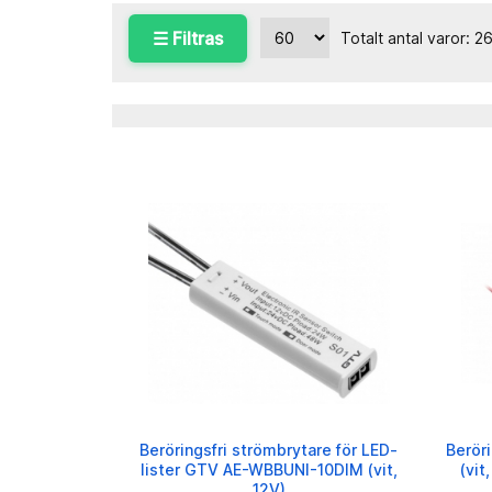
☰ Filtras
Totalt antal varor: 2
Beröringsfri strömbrytare för LED-
Beröri
lister GTV AE-WBBUNI-10DIM (vit,
(vi
12V)