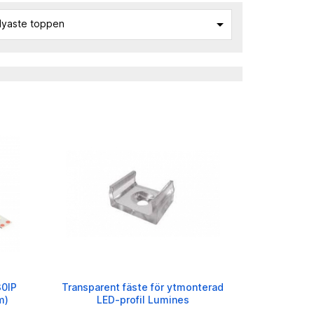

yaste toppen
30IP
Transparent fäste för ytmonterad
m)
LED-profil Lumines