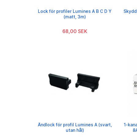
Lock för profiler Lumines A B C D Y
Skydd 
(matt, 3m)
68,00 SEK
Ändlock för profil Lumines A (svart,
1-kan
utan hål)
8