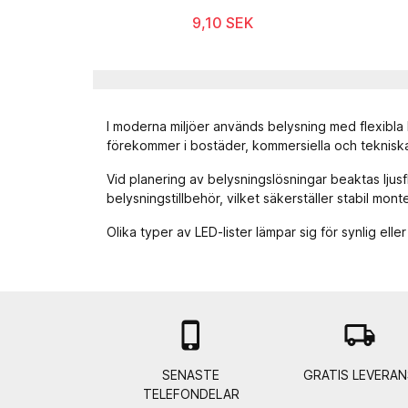
9,10 SEK
I moderna miljöer används
belysning
med flexibla 
förekommer i bostäder, kommersiella och tekniska
Vid planering av belysningslösningar beaktas lju
belysningstillbehör
, vilket säkerställer stabil mon
Olika typer av LED-lister lämpar sig för synlig elle

local_shipping
SENASTE
GRATIS LEVERAN
TELEFONDELAR