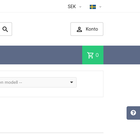
SEK




Konto
shopping_cart
0
 en modell --