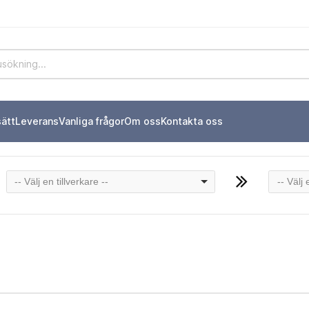
sätt
Leverans
Vanliga frågor
Om oss
Kontakta oss
-- Välj en tillverkare --
-- Välj