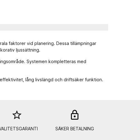
rala faktorer vid planering. Dessa tillämpningar
orativ ljussättning.
ändningsområde. Systemen kompletteras med
effektivitet, lång livslängd och driftsäker funktion.
star_border
lock_out
VALITETSGARANTI
SÄKER BETALNING