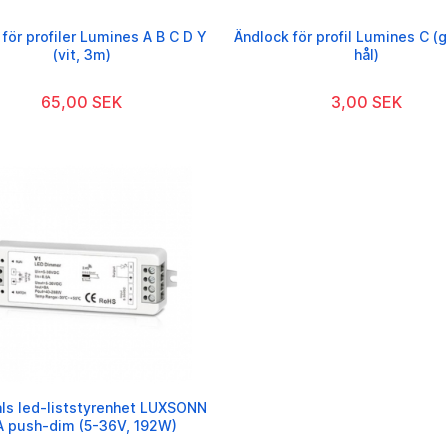
för profiler Lumines A B C D Y
Ändlock för profil Lumines C (g
(vit, 3m)
hål)
65,00 SEK
3,00 SEK
als led-liststyrenhet LUXSONN
A push-dim (5-36V, 192W)