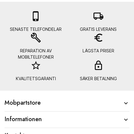

local_shipping
SENASTE TELEFONDELAR
GRATIS LEVERANS
build
euro_symbol
REPARATION AV
LÄGSTA PRISER
MOBILTELEFONER
star_border
lock_
KVALITETSGARANTI
SÄKER BETALNING
Mobpartstore

Informationen
