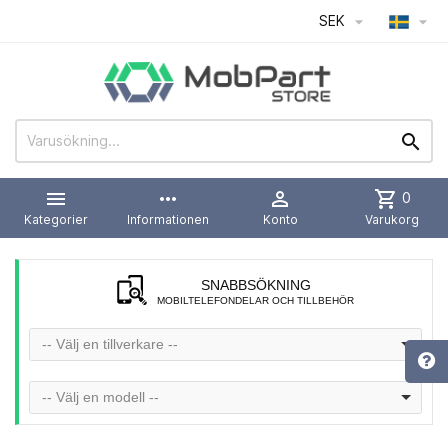
SEK




more_horiz

shopping_cart
0
Kategorier
Informationen
Konto
Varukorg
SNABBSÖKNING
MOBILTELEFONDELAR OCH TILLBEHÖR
-- Välj en tillverkare --
-- Välj en modell --