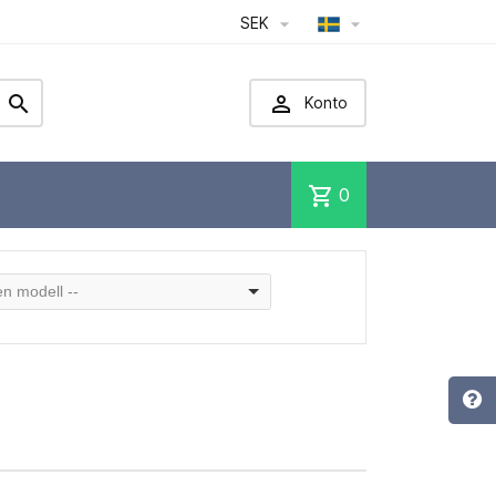
SEK




Konto
shopping_cart
0
 en modell --