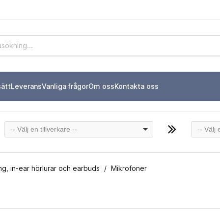
sätt
Leverans
Vanliga frågor
Om oss
Kontakta oss
-- Välj en tillverkare --
-- Välj
g, in-ear hörlurar och earbuds
Mikrofoner