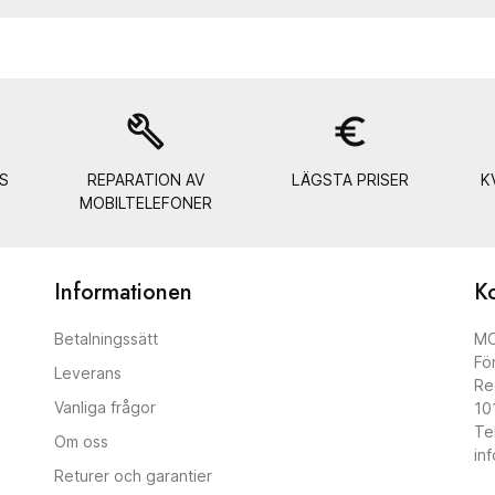
build
euro_symbol
S
REPARATION AV
LÄGSTA PRISER
K
MOBILTELEFONER
Informationen
Ko
Betalningssätt
MO
Fö
Leverans
Re
Vanliga frågor
10
Te
Om oss
in
Returer och garantier