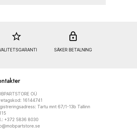
star_border
lock_out
VALITETSGARANTI
SÄKER BETALNING
ntakter
BPARTSTORE OÜ
retagskod: 16144741
gistreringsadress: Tartu mnt 67/1-13b Tallinn
115
l.: +372 5836 8030
fo@mobpartstore.se