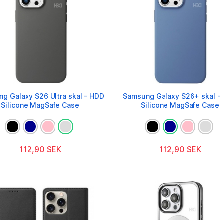
g Galaxy S26 Ultra skal - HDD
Samsung Galaxy S26+ skal 
Silicone MagSafe Case
Silicone MagSafe Case
112,90 SEK
112,90 SEK