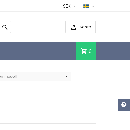
SEK




Konto
shopping_cart
0
 en modell --