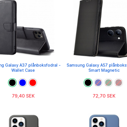
g Galaxy A37 plånboksfodral -
Samsung Galaxy A57 plånboksf
Wallet Case
Smart Magnetic
79,40 SEK
72,70 SEK