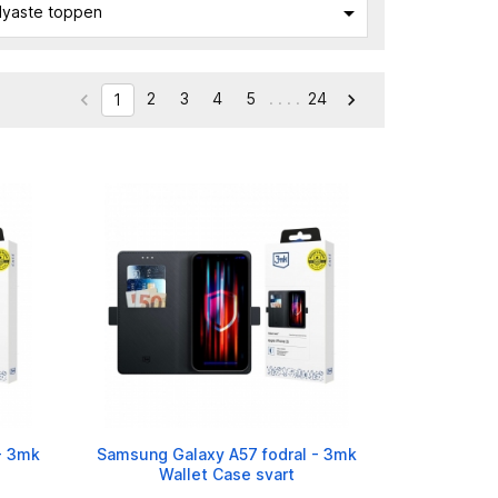

yaste toppen
2
3
4
5
. . . .
24


1
- 3mk
Samsung Galaxy A57 fodral - 3mk
Wallet Case svart