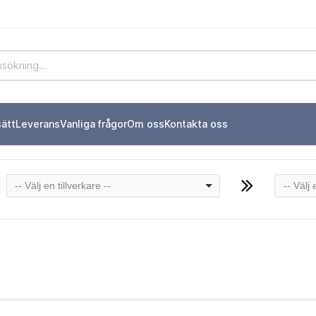
sätt
Leverans
Vanliga frågor
Om oss
Kontakta oss
-- Välj en tillverkare --
-- Välj