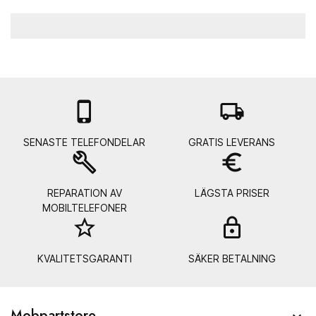

local_shipping
SENASTE TELEFONDELAR
GRATIS LEVERANS
build
euro_symbol
REPARATION AV
LÄGSTA PRISER
MOBILTELEFONER
star_border
lock_
KVALITETSGARANTI
SÄKER BETALNING
Mobpartstore