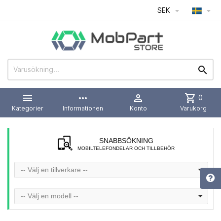
SEK




more_horiz

shopping_cart
0
Kategorier
Informationen
Konto
Varukorg
SNABBSÖKNING
MOBILTELEFONDELAR OCH TILLBEHÖR
-- Välj en tillverkare --
-- Välj en modell --