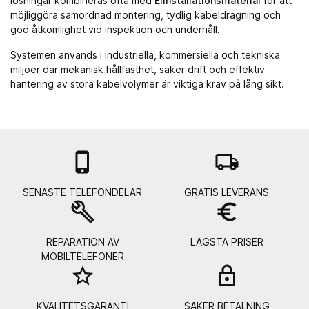
lösningar kombineras ofta med
Elinstallationsmaterial
för att
möjliggöra samordnad montering, tydlig kabeldragning och
god åtkomlighet vid inspektion och underhåll.
Systemen används i industriella, kommersiella och tekniska
miljöer där mekanisk hållfasthet, säker drift och effektiv
hantering av stora kabelvolymer är viktiga krav på lång sikt.

local_shipping
SENASTE TELEFONDELAR
GRATIS LEVERANS
build
euro_symbol
REPARATION AV
LÄGSTA PRISER
MOBILTELEFONER
star_border
lock_
KVALITETSGARANTI
SÄKER BETALNING