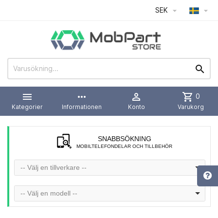
SEK




more_horiz

shopping_cart
0
Kategorier
Informationen
Konto
Varukorg
SNABBSÖKNING
MOBILTELEFONDELAR OCH TILLBEHÖR
-- Välj en tillverkare --
-- Välj en modell --