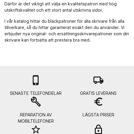
Därför är det viktigt att välja en kvalitetspatron med hög
utskriftskvalitet och ett stort antal utskrivna sidor.
I vår katalog hittar du bläckpatroner för alla skrivare från alla
tillverkare, så du hittar garanterat exakt den du använder. Vi
erbjuder nya original- och ersättningsskrivarepatroner som din
skrivare kan fortsätta att prestera bra med.

local_shipping
SENASTE TELEFONDELAR
GRATIS LEVERANS
build
euro_symbol
REPARATION AV
LÄGSTA PRISER
MOBILTELEFONER
star_border
lock_