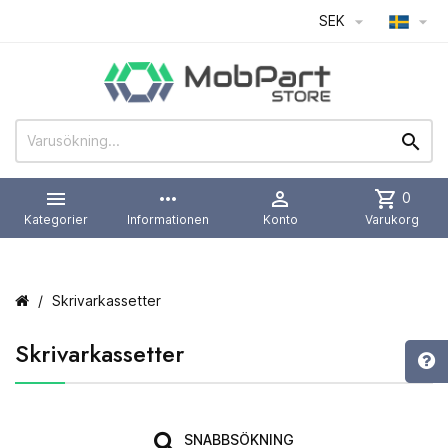
SEK




more_horiz

shopping_cart
0
Kategorier
Informationen
Konto
Varukorg
Skrivarkassetter
Skrivarkassetter
SNABBSÖKNING