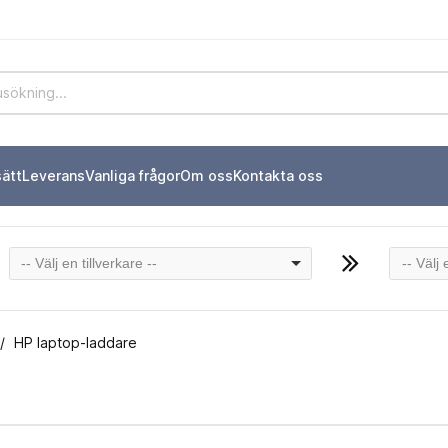
sätt
Leverans
Vanliga frågor
Om oss
Kontakta oss
-- Välj en tillverkare --
-- Välj
HP laptop-laddare