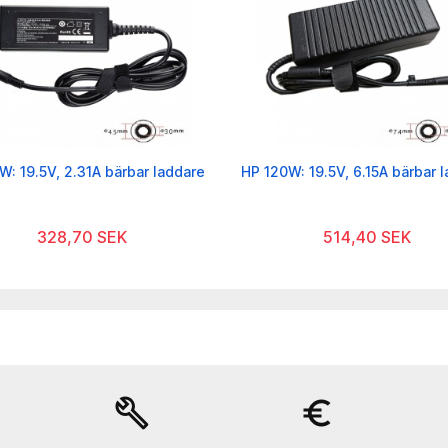
W: 19.5V, 2.31A bärbar laddare
HP 120W: 19.5V, 6.15A bärbar 
328,70 SEK
514,40 SEK
build
euro_symbol