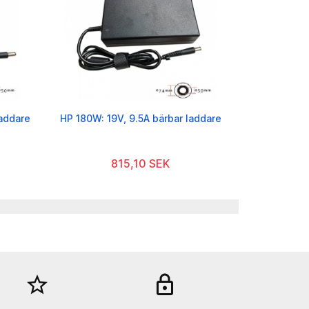
laddare
HP 180W: 19V, 9.5A bärbar laddare
815,10 SEK
star_border
lock_out