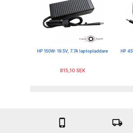
HP 150W: 19.5V, 7.7A laptopladdare
HP 45
815,10 SEK

local_shipping