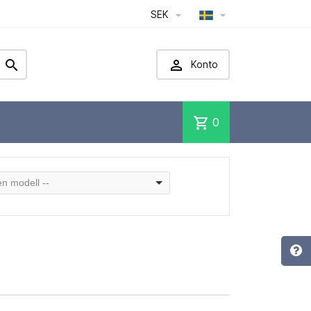
SEK




Konto
shopping_cart
0
 en modell --