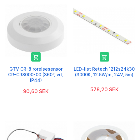


GTV CR-8 rörelsesensor
LED-list Retech 1212s24k30
CR-CR8000-00 (360°, vit,
(3000K, 12.5W/m, 24V, 5m)
IP44)
578,20 SEK
90,60 SEK