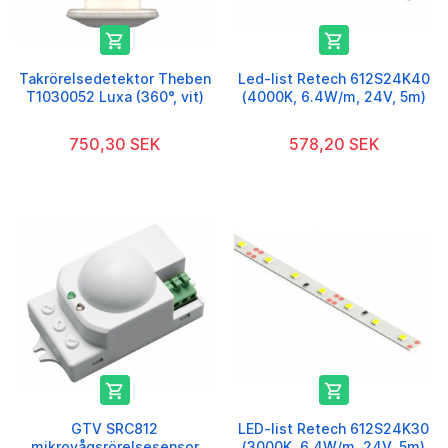


Takrörelsedetektor Theben
Led-list Retech 612S24K40
T1030052 Luxa (360°, vit)
(4000K, 6.4W/m, 24V, 5m)
750,30 SEK
578,20 SEK


GTV SRC812
LED-list Retech 612S24K30
mikrovågsrörelsesensor
(3000K, 6,4W/m, 24V, 5m)