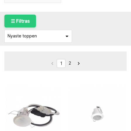
☰ Filtras

Nyaste toppen
2


1