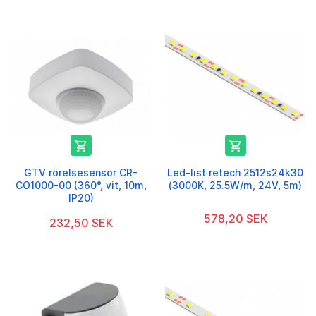


GTV rörelsesensor CR-
Led-list retech 2512s24k30
CO1000-00 (360°, vit, 10m,
(3000K, 25.5W/m, 24V, 5m)
IP20)
578,20 SEK
232,50 SEK