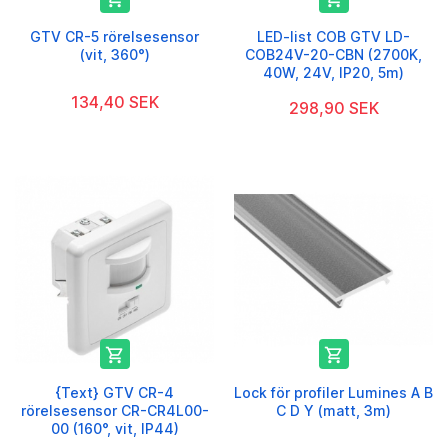
GTV CR-5 rörelsesensor
LED-list COB GTV LD-
(vit, 360°)
COB24V-20-CBN (2700K,
40W, 24V, IP20, 5m)
134,40 SEK
298,90 SEK


{Text} GTV CR-4
Lock för profiler Lumines A B
rörelsesensor CR-CR4L00-
C D Y (matt, 3m)
00 (160°, vit, IP44)