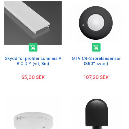


Skydd för profiler Lumines A
GTV CR-3 rörelsesensor
B C D Y (vit, 3m)
(360°, svart)
65,00 SEK
107,20 SEK