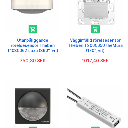


Utanpåliggande
Vägginfälld rörelsesensor
rörelsesensor Theben
Theben T2060650 theMura
T1030062 Luxa (360°, vit)
(170°, vit)
750,30 SEK
1017,40 SEK