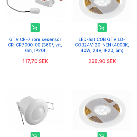


GTV CR-7 rörelsesensor
LED-list COB GTV LD-
CR-CR7000-00 (360°, vit,
COB24V-20-NEN (4000K,
6m, IP20)
40W, 24V, IP20, 5m)
117,70 SEK
298,90 SEK

