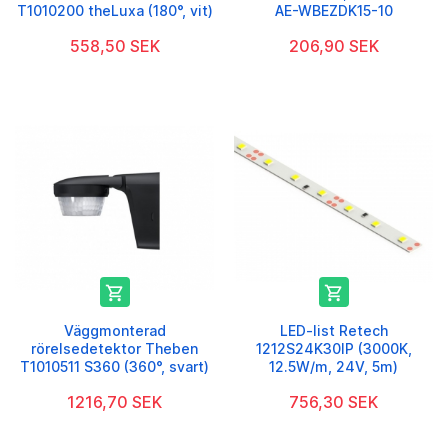
T1010200 theLuxa (180°, vit)
AE-WBEZDK15-10
558,50 SEK
206,90 SEK


Väggmonterad
LED-list Retech
rörelsedetektor Theben
1212S24K30IP (3000K,
T1010511 S360 (360°, svart)
12.5W/m, 24V, 5m)
1216,70 SEK
756,30 SEK