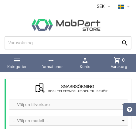
SEK




more_horiz

shopping_cart
0
Kategorier
Informationen
Konto
Varukorg
SNABBSÖKNING
MOBILTELEFONDELAR OCH TILLBEHÖR
-- Välj en tillverkare --
-- Välj en modell --