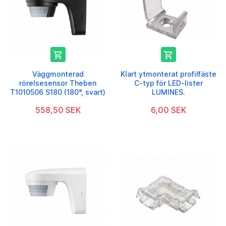


Väggmonterad
Klart ytmonterat profilfäste
rörelsesensor Theben
C-typ för LED-lister
T1010506 S180 (180°, svart)
LUMINES.
558,50 SEK
6,00 SEK