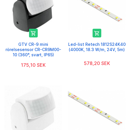


GTV CR-9 mini
Led-list Retech 1812S24K40
rörelsesensor CR-CR9M00-
(4000K, 18.3 W/m, 24V, 5m)
10 (360°, svart, IP65)
578,20 SEK
175,10 SEK