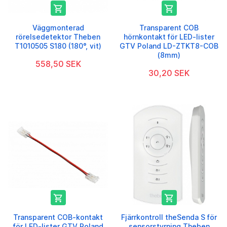


Väggmonterad
Transparent COB
rörelsedetektor Theben
hörnkontakt för LED-lister
T1010505 S180 (180°, vit)
GTV Poland LD-ZTKT8-COB
(8mm)
558,50 SEK
30,20 SEK


Transparent COB-kontakt
Fjärrkontroll theSenda S för
för LED-lister GTV Poland
sensorstyrning Theben