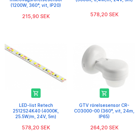
(1200W, 360°, vit, IP20)
578,20 SEK
215,90 SEK


LED-list Retech
GTV rörelsesensor CR-
2512S24K40 (4000K,
CO3000-00 (360°, vit, 24m,
25.5W/m, 24V, 5m)
IP65)
578,20 SEK
264,20 SEK