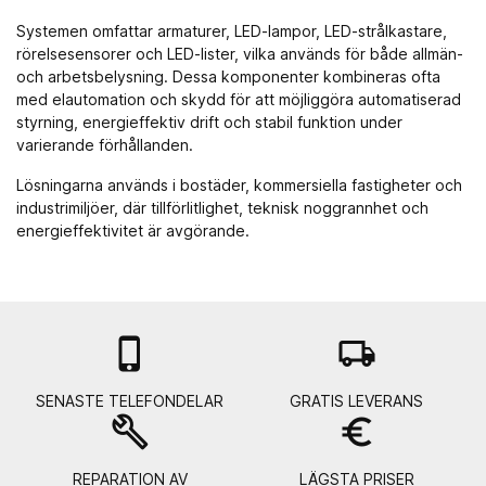
Systemen omfattar armaturer, LED-lampor, LED-strålkastare,
rörelsesensorer och LED-lister, vilka används för både allmän-
och arbetsbelysning. Dessa komponenter kombineras ofta
med
elautomation och skydd
för att möjliggöra automatiserad
styrning, energieffektiv drift och stabil funktion under
varierande förhållanden.
Lösningarna används i bostäder, kommersiella fastigheter och
industrimiljöer, där tillförlitlighet, teknisk noggrannhet och
energieffektivitet är avgörande.

local_shipping
SENASTE TELEFONDELAR
GRATIS LEVERANS
build
euro_symbol
REPARATION AV
LÄGSTA PRISER