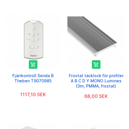


Fjärrkontroll Senda B
Frostat täcklock för profiler
Theben T9070985
A B C D Y MONO Lumines
(3m, PMMA, frostat)
1117,10 SEK
68,00 SEK