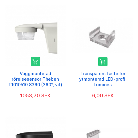


Väggmonterad
Transparent fäste för
rörelsesensor Theben
ytmonterad LED-profil
T1010510 S360 (360°, vit)
Lumines
1053,70 SEK
6,00 SEK