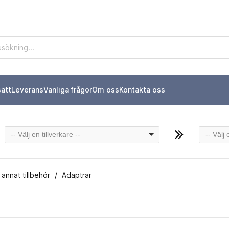
sätt
Leverans
Vanliga frågor
Om oss
Kontakta oss
-- Välj en tillverkare --
-- Välj
annat tillbehör
Adaptrar