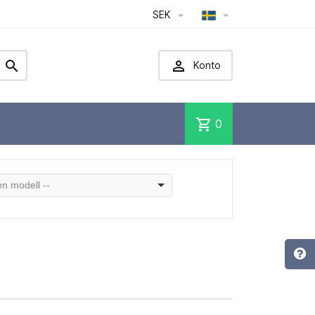
SEK




Konto
shopping_cart
0
 en modell --