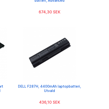
batteri, Advanced
674,30 SEK
rt
DELL F287H, 4400mAh laptopbatteri,
d
Utvald
436,10 SEK