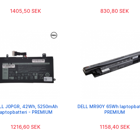
1405,50 SEK
830,80 SEK
LL J0PGR, 42Wh, 5250mAh
DELL MR90Y 65Wh laptopbatt
laptopbatteri - PREMIUM
PREMIUM
1216,60 SEK
1158,40 SEK