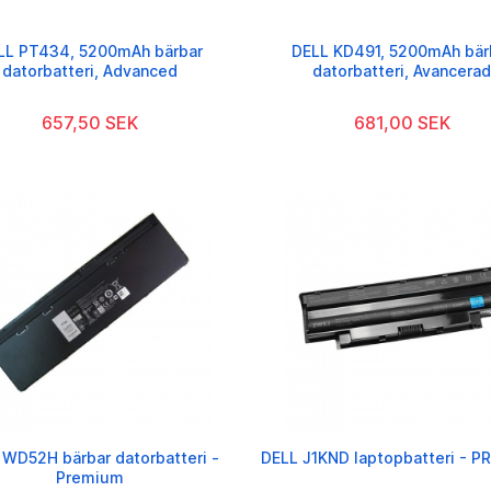
LL PT434, 5200mAh bärbar
DELL KD491, 5200mAh bär
datorbatteri, Advanced
datorbatteri, Avancerad
657,50 SEK
681,00 SEK
 WD52H bärbar datorbatteri -
DELL J1KND laptopbatteri - 
Premium