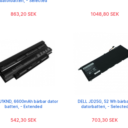
datorbatteri, - Selected
863,20 SEK
1048,80 SEK
J1KND, 6600mAh bärbar dator
DELL JD25G, 52 Wh bärba
batteri, - Extended
datorbatteri, - Selecte
542,30 SEK
703,30 SEK