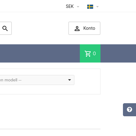
SEK




Konto
shopping_cart
0
 en modell --