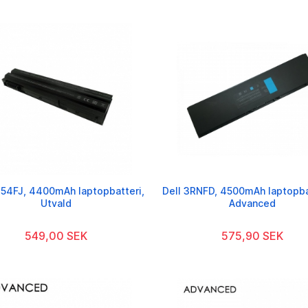
54FJ, 4400mAh laptopbatteri,
Dell 3RNFD, 4500mAh laptopbat
Utvald
Advanced
549,00 SEK
575,90 SEK