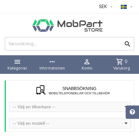
SEK




more_horiz

shopping_cart
0
Kategorier
Informationen
Konto
Varukorg
SNABBSÖKNING
MOBILTELEFONDELAR OCH TILLBEHÖR
-- Välj en tillverkare --
-- Välj en modell --