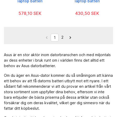
laptop batteri
laptop batteri
578,10 SEK
430,50 SEK
2


1
Asus är en stor aktör inom datorbranschen och med miljontals
av dess enheter i bruk runt om i världen finns det alltid ett
behov av Asus datorbatterier.
Om du äger en Asus-dator kommer du så småningom att känna
ett behov av att få datorns batteri utbytt mot ett nyare. I ett
sådant fall rekommenderar vi att du provar en artikel från vårt
stora sortiment som uppfyller dina behov, eftersom vi inte
bara erbjuder de bästa priserna på dessa artiklar utan också
försäkrar dig om deras kvalitet, vilket ger dig sinnesro när du
fattar ditt köpbeslut.