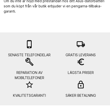
Om du inte är nöjd med prestandan hos ditt Asus-datorbatteri
som du köpt från vår butik erbjuder vi en pengarna-tillbaka-
garanti.

local_shipping
SENASTE TELEFONDELAR
GRATIS LEVERANS
build
euro_symbol
REPARATION AV
LÄGSTA PRISER
MOBILTELEFONER
star_border
lock_
KVALITETSGARANTI
SÄKER BETALNING