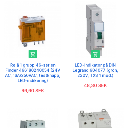


Relä 1 grupp 46-serien
LED-indikator på DIN
Finder 466180240054 (24V
Legrand 604077 (grön,
AC, 16A/250VAC, testknapp,
230V, TX3 1 mod.)
LED-indikering)
48,30 SEK
96,60 SEK