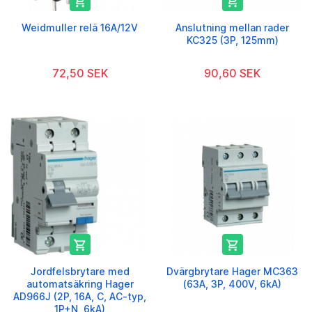


Weidmuller relä 16A/12V
Anslutning mellan rader
KC325 (3P, 125mm)
72,50 SEK
90,60 SEK


Jordfelsbrytare med
Dvärgbrytare Hager MC363
automatsäkring Hager
(63A, 3P, 400V, 6kA)
AD966J (2P, 16A, C, AC-typ,
1P+N, 6kA)