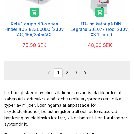


Relä 1 grupp 40-serien
LED-indikator på DIN
Finder 406182300000 (230V
Legrand 604077 (röd, 230V,
AC, 16A/250VAC)
TX3 1 mod.)
75,50 SEK
48,30 SEK
2
3


1
I ett tidigt skede av elinstallationer används
elartiklar
för att
säkerställa driftsäkra elnät och stabila styrprocesser i olika
typer av miljöer. Lösningarna är anpassade för
skyddsfunktioner, belastningskontroll och automatiserad
hantering av elektriska kretsar, vilket bidrar till en förutsägbar
systemdrift.