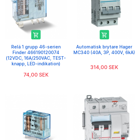


Relä 1 grupp 46-serien
Automatisk brytare Hager
Finder 466190120074
MC340 (40A, 3P, 400V, 6kA)
(12VDC, 16A/250VAC, TEST-
knapp, LED-indikation)
314,00 SEK
74,00 SEK