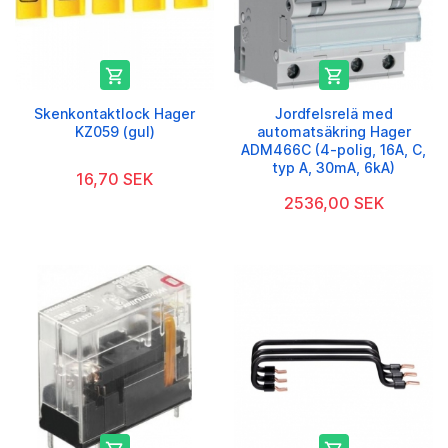


Skenkontaktlock Hager
Jordfelsrelä med
KZ059 (gul)
automatsäkring Hager
ADM466C (4-polig, 16A, C,
typ A, 30mA, 6kA)
16,70 SEK
2536,00 SEK