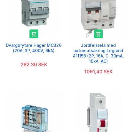


Dvärgbrytare Hager MC320
Jordfelsrelä med
(20A, 3P, 400V, 6kA)
automatsäkring Legrand
411158 (2P, 16A, C, 30mA,
10kA, AC)
282,30 SEK
1091,40 SEK