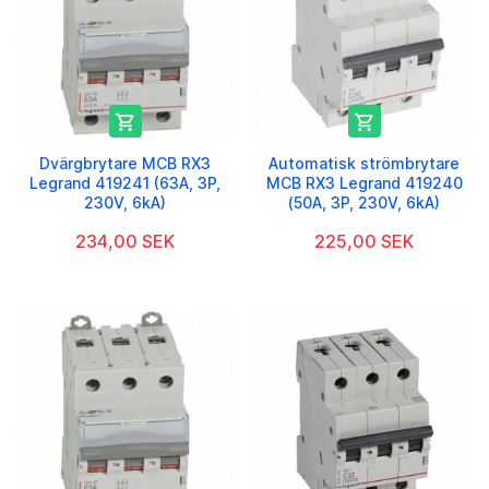


Dvärgbrytare MCB RX3
Automatisk strömbrytare
Legrand 419241 (63A, 3P,
MCB RX3 Legrand 419240
230V, 6kA)
(50A, 3P, 230V, 6kA)
234,00 SEK
225,00 SEK