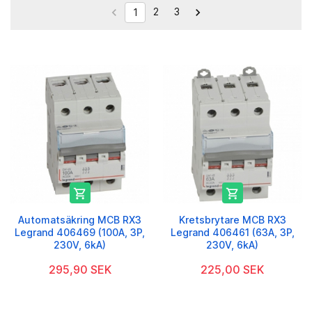
2
3


1


Automatsäkring MCB RX3
Kretsbrytare MCB RX3
Legrand 406469 (100A, 3P,
Legrand 406461 (63A, 3P,
230V, 6kA)
230V, 6kA)
295,90 SEK
225,00 SEK