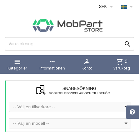
SEK




more_horiz

shopping_cart
0
Kategorier
Informationen
Konto
Varukorg
SNABBSÖKNING
MOBILTELEFONDELAR OCH TILLBEHÖR
-- Välj en tillverkare --
-- Välj en modell --