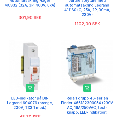
Automatsäkring Hager
Jordfelsbrytare med
MC332 (32A, 3P, 400V, 6kA)
automatsäkring Legrand
411160 (C, 25A, 2P, 30mA,
230V)
301,90 SEK
1102,00 SEK


LED-indikator på DIN
Relä 1 grupp 46-serien
Legrand 604079 (orange,
Finder 466182300054 (230V
230V, TX3 1 mod.)
AC, 16A/250VAC, test-
knapp, LED-indikation)
48,30 SEK