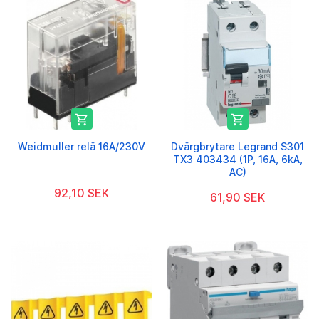


Weidmuller relä 16A/230V
Dvärgbrytare Legrand S301
TX3 403434 (1P, 16A, 6kA,
AC)
92,10 SEK
61,90 SEK