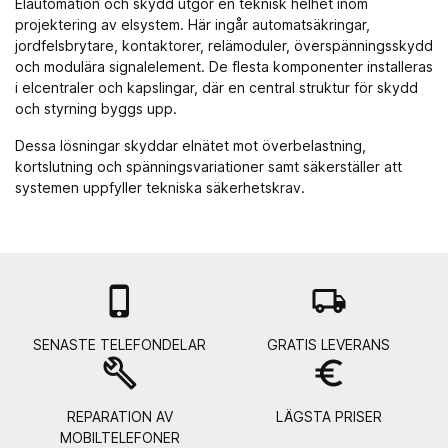
Elautomation och skydd utgör en teknisk helhet inom
projektering av elsystem. Här ingår automatsäkringar,
jordfelsbrytare, kontaktorer, relämoduler, överspänningsskydd
och modulära signalelement. De flesta komponenter installeras
i
elcentraler och kapslingar
, där en central struktur för skydd
och styrning byggs upp.
Dessa lösningar skyddar elnätet mot överbelastning,
kortslutning och spänningsvariationer samt säkerställer att
systemen uppfyller tekniska säkerhetskrav.

local_shipping
SENASTE TELEFONDELAR
GRATIS LEVERANS
build
euro_symbol
REPARATION AV
LÄGSTA PRISER
MOBILTELEFONER