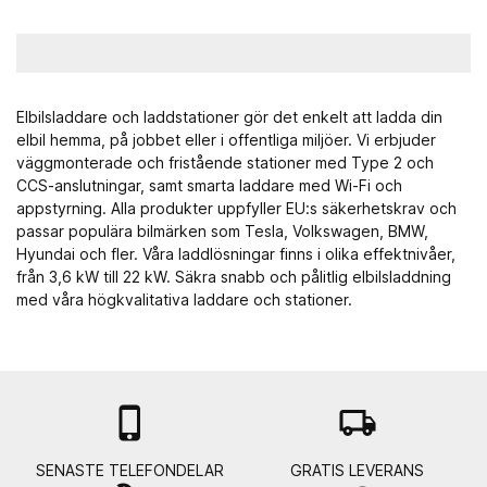
Elbilsladdare och laddstationer gör det enkelt att ladda din
elbil hemma, på jobbet eller i offentliga miljöer. Vi erbjuder
väggmonterade och fristående stationer med Type 2 och
CCS-anslutningar, samt smarta laddare med Wi-Fi och
appstyrning. Alla produkter uppfyller EU:s säkerhetskrav och
passar populära bilmärken som Tesla, Volkswagen, BMW,
Hyundai och fler. Våra laddlösningar finns i olika effektnivåer,
från 3,6 kW till 22 kW. Säkra snabb och pålitlig elbilsladdning
med våra högkvalitativa laddare och stationer.

local_shipping
SENASTE TELEFONDELAR
GRATIS LEVERANS