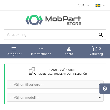
SEK




more_horiz

shopping_cart
0
Kategorier
Informationen
Konto
Varukorg
SNABBSÖKNING
MOBILTELEFONDELAR OCH TILLBEHÖR
-- Välj en tillverkare --
-- Välj en modell --