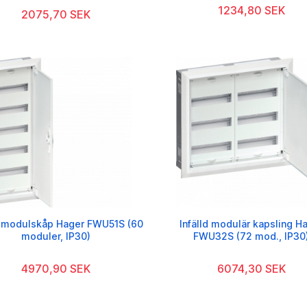
1234,80 SEK
2075,70 SEK
d modulskåp Hager FWU51S (60
Infälld modulär kapsling H
moduler, IP30)
FWU32S (72 mod., IP30
4970,90 SEK
6074,30 SEK