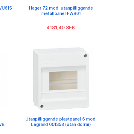
FWU61S
Hager 72 mod. utanpåliggande
metallpanel FWB61
4181,40 SEK
Utanpåliggande plastpanel 6 mod.
WB
Legrand 001358 (utan dörrar)