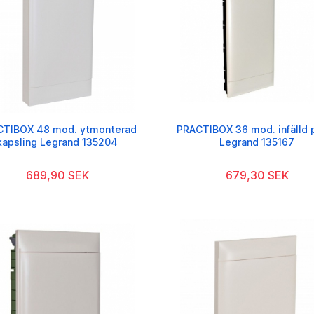
CTIBOX 48 mod. ytmonterad
PRACTIBOX 36 mod. infälld 
kapsling Legrand 135204
Legrand 135167
689,90 SEK
679,30 SEK