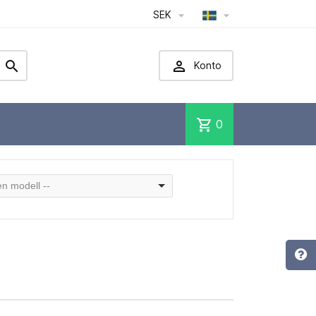
SEK




Konto
shopping_cart
0
 en modell --