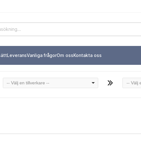
sätt
Leverans
Vanliga frågor
Om oss
Kontakta oss
-- Välj en tillverkare --
-- Välj