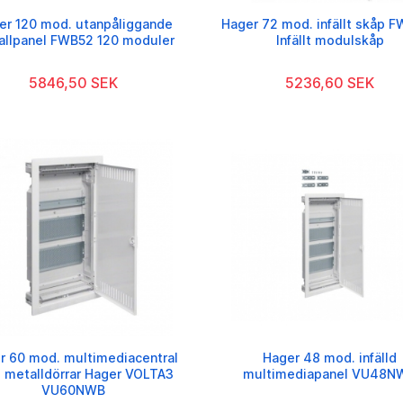
er 120 mod. utanpåliggande
Hager 72 mod. infällt skåp 
allpanel FWB52 120 moduler
Infällt modulskåp
5846,50 SEK
5236,60 SEK
r 60 mod. multimediacentral
Hager 48 mod. infälld
 metalldörrar Hager VOLTA3
multimediapanel VU48N
VU60NWB