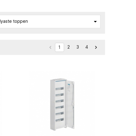

yaste toppen
2
3
4


1