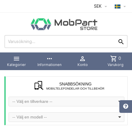
SEK




more_horiz

shopping_cart
0
Kategorier
Informationen
Konto
Varukorg
SNABBSÖKNING
MOBILTELEFONDELAR OCH TILLBEHÖR
-- Välj en tillverkare --
-- Välj en modell --