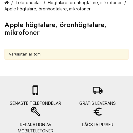
Telefondelar
Högtalare, öronhögtalare, mikrofoner
Apple högtalare, öronhögtalare, mikrofoner
Apple högtalare, öronhögtalare,
mikrofoner
Varulistan är tom

local_shipping
SENASTE TELEFONDELAR
GRATIS LEVERANS
build
euro_symbol
REPARATION AV
LÄGSTA PRISER
MOBILTELEFONER