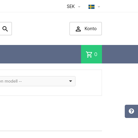
SEK




Konto
shopping_cart
0
 en modell --