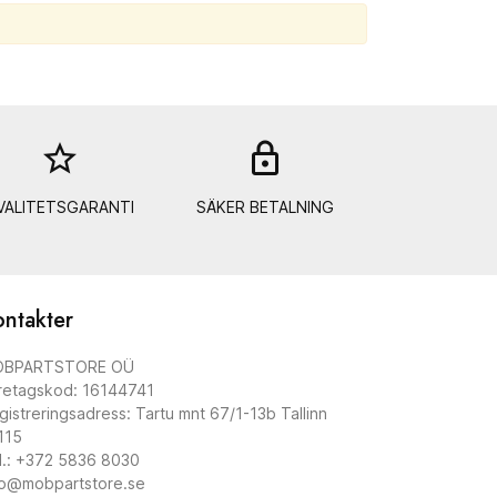
star_border
lock_out
VALITETSGARANTI
SÄKER BETALNING
ntakter
BPARTSTORE OÜ
retagskod: 16144741
gistreringsadress: Tartu mnt 67/1-13b Tallinn
115
l.: +372 5836 8030
fo@mobpartstore.se