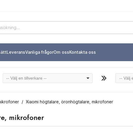
sätt
Leverans
Vanliga frågor
Om oss
Kontakta oss
-- Välj en tillverkare --
-- Välj
mikrofoner
Xiaomi högtalare, öronhögtalare, mikrofoner
re, mikrofoner