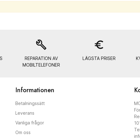
build
euro_symbol
S
REPARATION AV
LÄGSTA PRISER
K
MOBILTELEFONER
Informationen
Ko
Betalningssätt
MO
Fö
Leverans
Re
Vanliga frågor
10
Te
Om oss
in