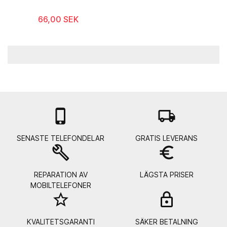
66,00 SEK

local_shipping
SENASTE TELEFONDELAR
GRATIS LEVERANS
build
euro_symbol
REPARATION AV
LÄGSTA PRISER
MOBILTELEFONER
star_border
lock_
KVALITETSGARANTI
SÄKER BETALNING