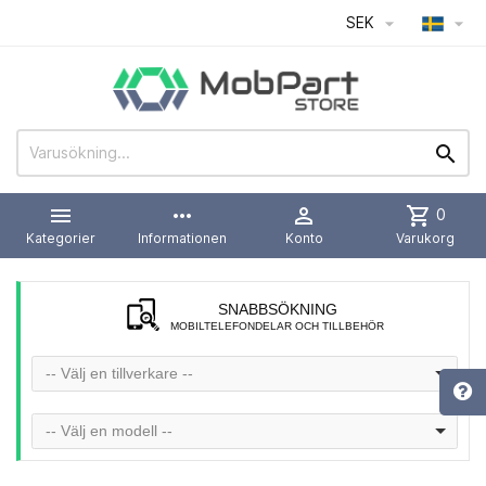
SEK




more_horiz

shopping_cart
0
Kategorier
Informationen
Konto
Varukorg
SNABBSÖKNING
MOBILTELEFONDELAR OCH TILLBEHÖR
-- Välj en tillverkare --
-- Välj en modell --