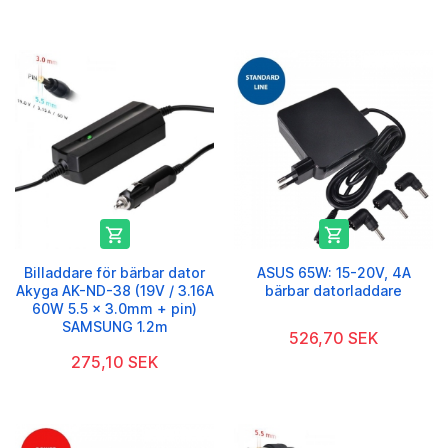


Billaddare för bärbar dator
ASUS 65W: 15-20V, 4A
Akyga AK-ND-38 (19V / 3.16A
bärbar datorladdare
60W 5.5 x 3.0mm + pin)
SAMSUNG 1.2m
526,70 SEK
275,10 SEK