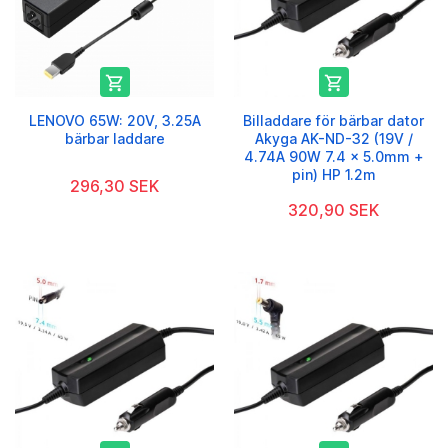


LENOVO 65W: 20V, 3.25A
Billaddare för bärbar dator
bärbar laddare
Akyga AK-ND-32 (19V /
4.74A 90W 7.4 x 5.0mm +
pin) HP 1.2m
296,30 SEK
320,90 SEK