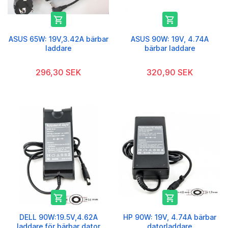


ASUS 65W: 19V,3.42A bärbar
ASUS 90W: 19V, 4.74A
laddare
bärbar laddare
296,30 SEK
320,90 SEK


DELL 90W:19.5V,4.62A
HP 90W: 19V, 4.74A bärbar
laddare för bärbar dator
datorladdare