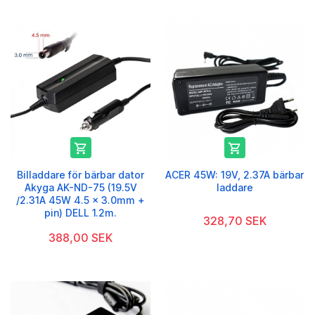


Billaddare för bärbar dator
ACER 45W: 19V, 2.37A bärbar
Akyga AK-ND-75 (19.5V
laddare
/2.31A 45W 4.5 x 3.0mm +
pin) DELL 1.2m.
328,70 SEK
388,00 SEK