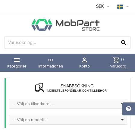
SEK




more_horiz

shopping_cart
0
Kategorier
Informationen
Konto
Varukorg
SNABBSÖKNING
MOBILTELEFONDELAR OCH TILLBEHÖR
-- Välj en tillverkare --
-- Välj en modell --