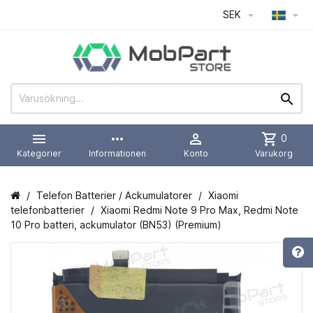
SEK




more_horiz

shopping_cart
0
Kategorier
Informationen
Konto
Varukorg
Telefon Batterier / Ackumulatorer
Xiaomi
telefonbatterier
Xiaomi Redmi Note 9 Pro Max, Redmi Note
10 Pro batteri, ackumulator (BN53) (Premium)