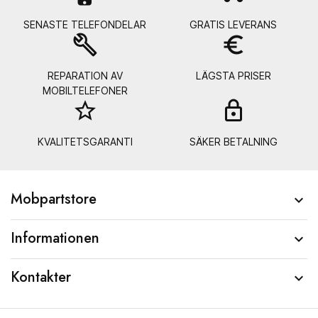
SENASTE TELEFONDELAR
GRATIS LEVERANS
build
euro_symbol
REPARATION AV
LÄGSTA PRISER
MOBILTELEFONER
star_border
lock_
KVALITETSGARANTI
SÄKER BETALNING
Mobpartstore

Informationen

Kontakter
