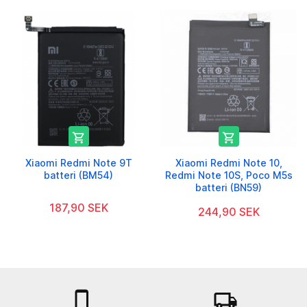


Xiaomi Redmi Note 9T
Xiaomi Redmi Note 10,
batteri (BM54)
Redmi Note 10S, Poco M5s
batteri (BN59)
187,90 SEK
244,90 SEK

local_shipping