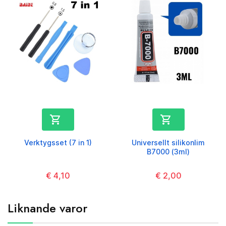


Verktygsset (7 in 1)
Universellt silikonlim
B7000 (3ml)
Kaina
€ 4,10
Kaina
€ 2,00
Liknande varor