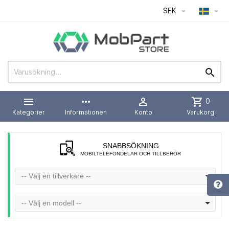
SEK




more_horiz

shopping_cart
0
Kategorier
Informationen
Konto
Varukorg
SNABBSÖKNING
MOBILTELEFONDELAR OCH TILLBEHÖR
-- Välj en tillverkare --
-- Välj en modell --