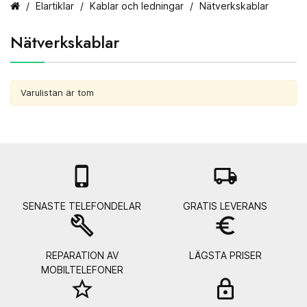
Elartiklar
Kablar och ledningar
Nätverkskablar
Nätverkskablar
Varulistan är tom

local_shipping
SENASTE TELEFONDELAR
GRATIS LEVERANS
build
euro_symbol
REPARATION AV
LÄGSTA PRISER
MOBILTELEFONER
star_border
lock_