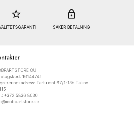
star_border
lock_out
VALITETSGARANTI
SÄKER BETALNING
ntakter
BPARTSTORE OÜ
retagskod: 16144741
gistreringsadress: Tartu mnt 67/1-13b Tallinn
115
l.: +372 5836 8030
fo@mobpartstore.se