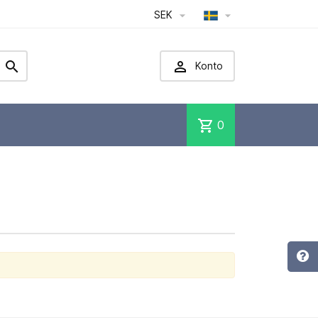
SEK




Konto
shopping_cart
0