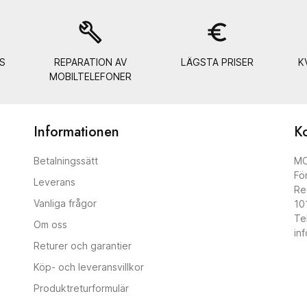
build
euro_symbol
S
REPARATION AV
LÄGSTA PRISER
K
MOBILTELEFONER
Informationen
Ko
Betalningssätt
MO
Fö
Leverans
Re
Vanliga frågor
10
Te
Om oss
in
Returer och garantier
Köp- och leveransvillkor
Produktreturformulär