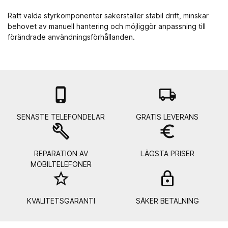
Rätt valda styrkomponenter säkerställer stabil drift, minskar
behovet av manuell hantering och möjliggör anpassning till
förändrade användningsförhållanden.

local_shipping
SENASTE TELEFONDELAR
GRATIS LEVERANS
build
euro_symbol
REPARATION AV
LÄGSTA PRISER
MOBILTELEFONER
star_border
lock_
KVALITETSGARANTI
SÄKER BETALNING