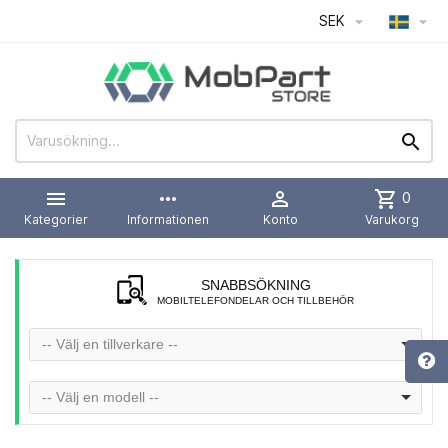
SEK




more_horiz

shopping_cart
0
Kategorier
Informationen
Konto
Varukorg
SNABBSÖKNING
MOBILTELEFONDELAR OCH TILLBEHÖR
-- Välj en tillverkare --
-- Välj en modell --