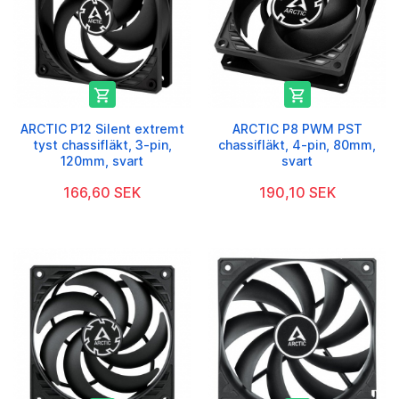


ARCTIC P12 Silent extremt
ARCTIC P8 PWM PST
tyst chassifläkt, 3-pin,
chassifläkt, 4-pin, 80mm,
120mm, svart
svart
166,60 SEK
190,10 SEK