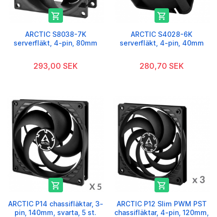


ARCTIC S8038-7K
ARCTIC S4028-6K
serverfläkt, 4-pin, 80mm
serverfläkt, 4-pin, 40mm
293,00 SEK
280,70 SEK


ARCTIC P14 chassifläktar, 3-
ARCTIC P12 Slim PWM PST
pin, 140mm, svarta, 5 st.
chassifläktar, 4-pin, 120mm,