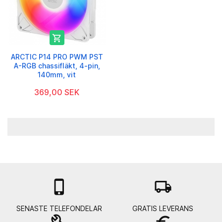

ARCTIC P14 PRO PWM PST
A-RGB chassifläkt, 4-pin,
140mm, vit
369,00 SEK

local_shipping
SENASTE TELEFONDELAR
GRATIS LEVERANS