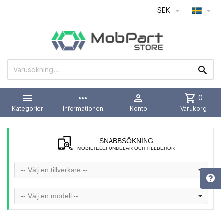
SEK




more_horiz

shopping_cart
0
Kategorier
Informationen
Konto
Varukorg
SNABBSÖKNING
MOBILTELEFONDELAR OCH TILLBEHÖR
-- Välj en tillverkare --
-- Välj en modell --