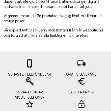
dagens arbete gjort med tillförsikt, utan också ger dig alla
andra funktioner som din smarta enhet har att erbjuda.
Vi garanterar att du får produkter av hög kvalitet till extremt
rimliga priser.
Så köp ett nytt BlackBerry mobilbatteri från vår webbutik nu
och fortsätt att njuta av alla funktioner i din telefon!

local_shipping
SENASTE TELEFONDELAR
GRATIS LEVERANS
build
euro_symbol
REPARATION AV
LÄGSTA PRISER
MOBILTELEFONER
star_border
lock_