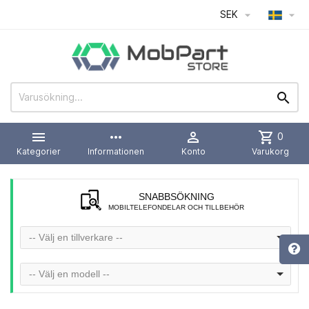
SEK




more_horiz

shopping_cart
0
Kategorier
Informationen
Konto
Varukorg
SNABBSÖKNING
MOBILTELEFONDELAR OCH TILLBEHÖR
-- Välj en tillverkare --
-- Välj en modell --