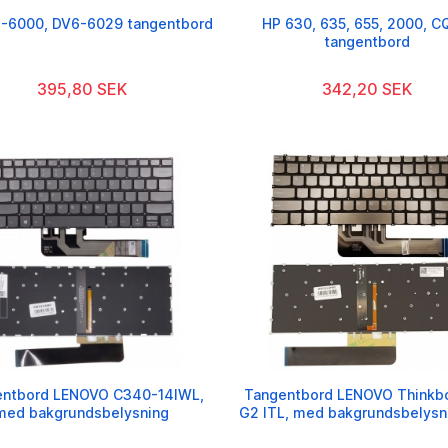
-6000, DV6-6029 tangentbord
HP 630, 635, 655, 2000, 
tangentbord
395,80 SEK
342,20 SEK
entbord LENOVO C340-14IWL,
Tangentbord LENOVO Thinkb
med bakgrundsbelysning
G2 ITL, med bakgrundsbelysn