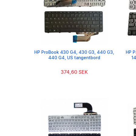
HP ProBook 430 G4, 430 G3, 440 G3,
HP P
440 G4, US tangentbord
1
374,60 SEK