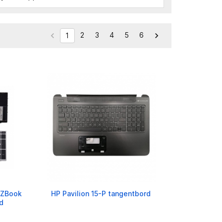
2
3
4
5
6


1
 ZBook
HP Pavilion 15-P tangentbord
d