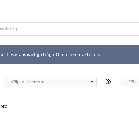
sätt
Leverans
Vanliga frågor
Om oss
Kontakta oss
-- Välj en tillverkare --
-- Välj
bord