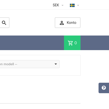
SEK




Konto
shopping_cart
0
 en modell --