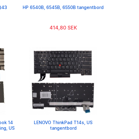
CQ43
HP 6540B, 6545B, 6550B tangentbord
414,80 SEK
ook 14
LENOVO ThinkPad T14s, US
ing, US
tangentbord