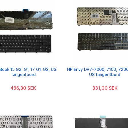
Book 15 G2, G1, 17 G1, G2, US
HP Envy DV7-7000, 7100, 7200
tangentbord
US tangentbord
466,30 SEK
331,00 SEK