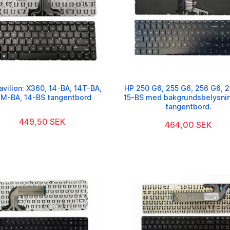
avilion: X360, 14-BA, 14T-BA,
HP 250 G6, 255 G6, 256 G6, 2
4M-BA, 14-BS tangentbord
15-BS med bakgrundsbelysnin
tangentbord.
449,50 SEK
464,00 SEK