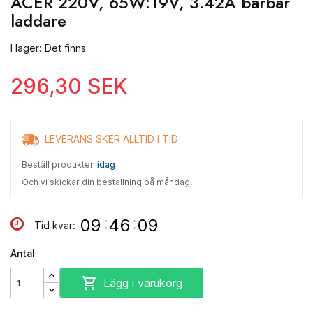
ACER 220V, 65W:19V, 3.42A bärbar
laddare
I lager: Det finns
296,30 SEK
LEVERANS SKER ALLTID I TID
Beställ produkten
idag
Och vi skickar din beställning på måndag.
:
:
09
46
08
Tid kvar:
Antal

Lägg i varukorg