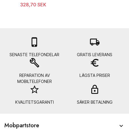
328,70 SEK

local_shipping
SENASTE TELEFONDELAR
GRATIS LEVERANS
build
euro_symbol
REPARATION AV
LÄGSTA PRISER
MOBILTELEFONER
star_border
lock_
KVALITETSGARANTI
SÄKER BETALNING
Mobpartstore
