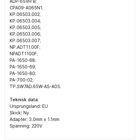
ADP-65VH B;
CPA09-A065N1;
KP.06503.002;
KP.06503.004;
KP.06503.005;
KP.06503.006;
KP.06503.007;
NP.ADT11.00F;
NPADT1100F;
PA-1650-68;
PA-1650-69;
PA-1650-80;
PA-700-02;
TP.SW7AD.65W-AS-A05.
Teknisk data:
Ursprungsland: EU
Skick: Ny
Adapter: 3.0mm x 1.1mm
Spänning: 220V