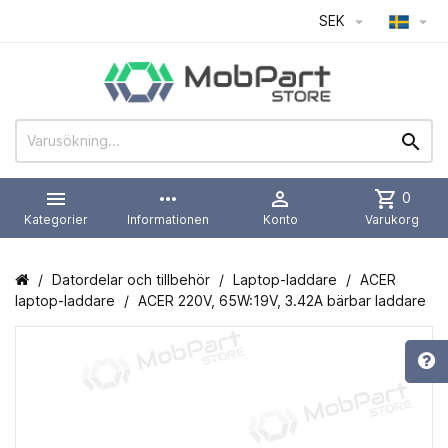
SEK




more_horiz

shopping_cart
0
Kategorier
Informationen
Konto
Varukorg
Datordelar och tillbehör
Laptop-laddare
ACER
laptop-laddare
ACER 220V, 65W:19V, 3.42A bärbar laddare