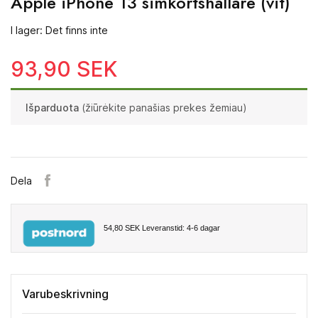
Apple iPhone 13 simkortshållare (vit)
I lager: Det finns inte
93,90 SEK
Išparduota
(žiūrėkite panašias prekes žemiau)
Dela
54,80 SEK
Leveranstid: 4-6 dagar
Varubeskrivning