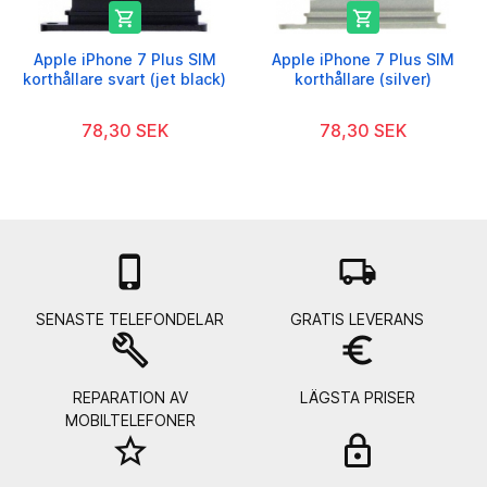


Apple iPhone 7 Plus SIM
Apple iPhone 7 Plus SIM
korthållare svart (jet black)
korthållare (silver)
78,30 SEK
78,30 SEK

local_shipping
SENASTE TELEFONDELAR
GRATIS LEVERANS
build
euro_symbol
REPARATION AV
LÄGSTA PRISER
MOBILTELEFONER
star_border
lock_