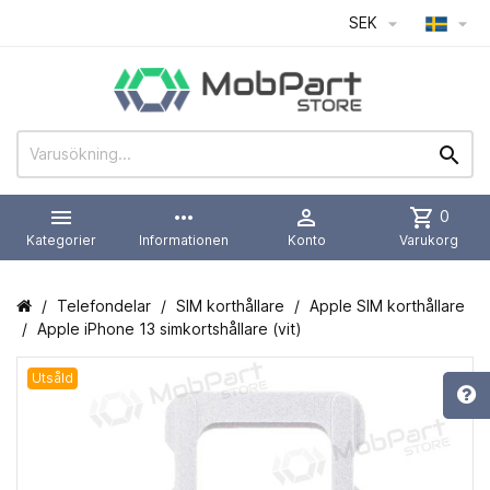
SEK




more_horiz

shopping_cart
0
Kategorier
Informationen
Konto
Varukorg
Telefondelar
SIM korthållare
Apple SIM korthållare
Apple iPhone 13 simkortshållare (vit)
Utsåld