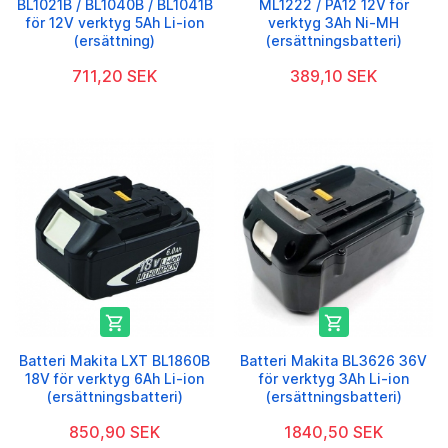
BL1021B / BL1040B / BL1041B
ML1222 / PA12 12V för
för 12V verktyg 5Ah Li-ion
verktyg 3Ah Ni-MH
(ersättning)
(ersättningsbatteri)
711,20 SEK
389,10 SEK


Batteri Makita LXT BL1860B
Batteri Makita BL3626 36V
18V för verktyg 6Ah Li-ion
för verktyg 3Ah Li-ion
(ersättningsbatteri)
(ersättningsbatteri)
850,90 SEK
1840,50 SEK