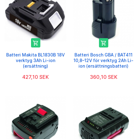


Batteri Makita BL1830B 18V
Batteri Bosch GBA / BAT411
verktyg 3Ah Li-ion
10,8–12V för verktyg 2Ah Li-
(ersättning)
ion (ersättningsbatteri)
427,10 SEK
360,10 SEK