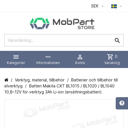
SEK




more_horiz

shopping_cart
0
Kategorier
Informationen
Konto
Varukorg
Verktyg, material, tillbehör
Batterier och tillbehör till
elverktyg
Batteri Makita CXT BL1015 / BL1020 / BL1040
10,8–12V för verktyg 3Ah Li-ion (ersättningsbatteri)