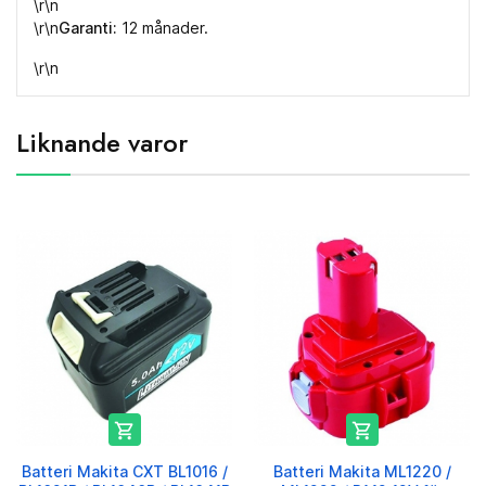
\r\n
\r\n
Garanti:
12 månader.
\r\n
Liknande varor


Batteri Makita CXT BL1016 /
Batteri Makita ML1220 /