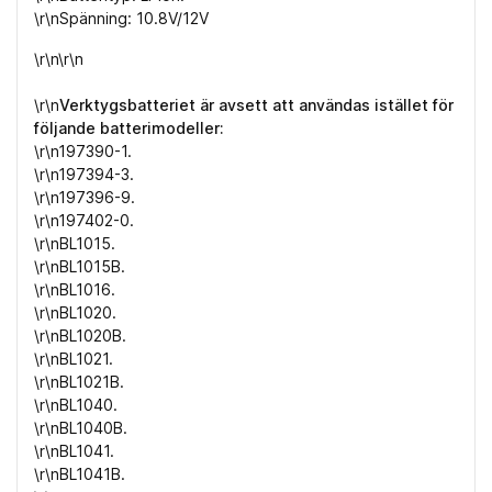
\r\nSpänning: 10.8V/12V
\r\n\r\n
\r\n
Verktygsbatteriet är avsett att användas istället för
följande batterimodeller:
\r\n197390-1.
\r\n197394-3.
\r\n197396-9.
\r\n197402-0.
\r\nBL1015.
\r\nBL1015B.
\r\nBL1016.
\r\nBL1020.
\r\nBL1020B.
\r\nBL1021.
\r\nBL1021B.
\r\nBL1040.
\r\nBL1040B.
\r\nBL1041.
\r\nBL1041B.