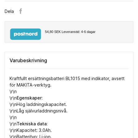
Dela
54,80 SEK
Leveranstid: 4-6 dagar
Varubeskrivning
Kraftfullt ersättningsbatteri BL1015 med indikator, avsett
för MAKITA-verktyg.
\r\n
\r\n
Egenskaper:
\r\nHög laddningskapacitet.
\r\nLåg självurladdningsnivå.
\r\n
\r\n
Tekniska data:
\r\nKapacitet: 3.0Ah.
\r\nBatterityp: Li-ion.