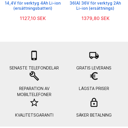
14,4V för verktyg 4Ah Li-ion
36(A) 36V för verktyg 2Ah
(ersättningsbatteri)
Li-ion (ersättnings)
1127,10 SEK
1379,80 SEK

local_shipping
SENASTE TELEFONDELAR
GRATIS LEVERANS
build
euro_symbol
REPARATION AV
LÄGSTA PRISER
MOBILTELEFONER
star_border
lock_
KVALITETSGARANTI
SÄKER BETALNING