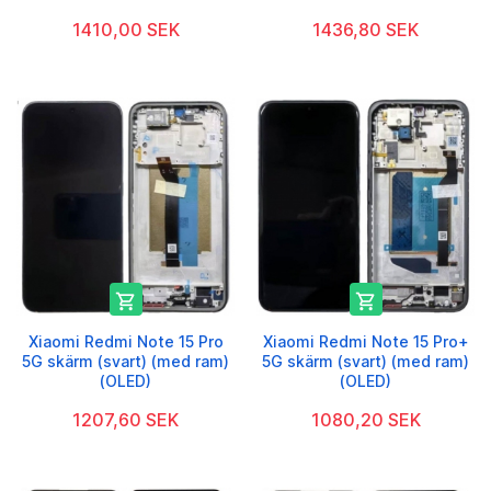
1410,00 SEK
1436,80 SEK


Xiaomi Redmi Note 15 Pro
Xiaomi Redmi Note 15 Pro+
5G skärm (svart) (med ram)
5G skärm (svart) (med ram)
(OLED)
(OLED)
1207,60 SEK
1080,20 SEK