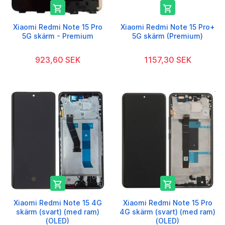


Xiaomi Redmi Note 15 Pro
Xiaomi Redmi Note 15 Pro+
5G skärm - Premium
5G skärm (Premium)
923,60 SEK
1157,30 SEK


Xiaomi Redmi Note 15 4G
Xiaomi Redmi Note 15 Pro
skärm (svart) (med ram)
4G skärm (svart) (med ram)
(OLED)
(OLED)