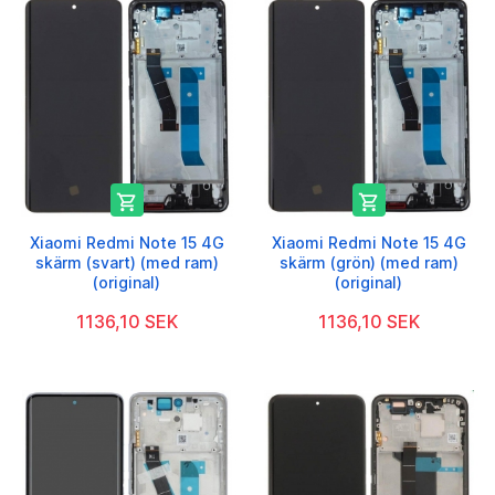


Xiaomi Redmi Note 15 4G
Xiaomi Redmi Note 15 4G
skärm (svart) (med ram)
skärm (grön) (med ram)
(original)
(original)
1136,10 SEK
1136,10 SEK