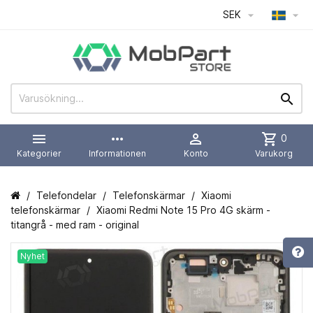
SEK




more_horiz

shopping_cart
0
Kategorier
Informationen
Konto
Varukorg
Telefondelar
Telefonskärmar
Xiaomi
telefonskärmar
Xiaomi Redmi Note 15 Pro 4G skärm -
titangrå - med ram - original
Nyhet