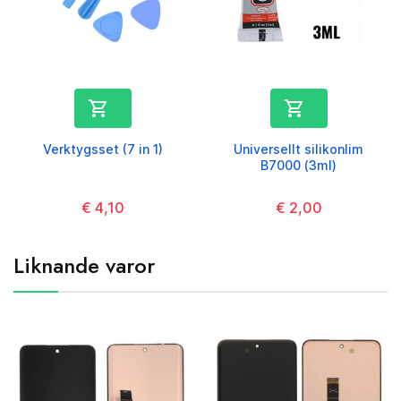


Verktygsset (7 in 1)
Universellt silikonlim
B7000 (3ml)
Kaina
€ 4,10
Kaina
€ 2,00
Liknande varor