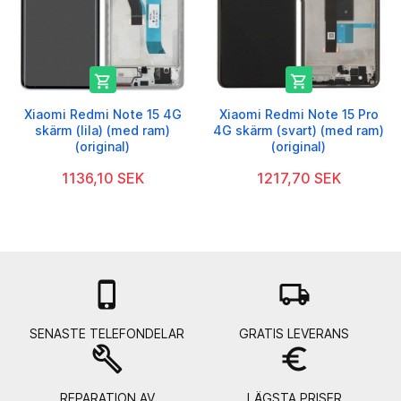


Xiaomi Redmi Note 15 4G
Xiaomi Redmi Note 15 Pro
skärm (lila) (med ram)
4G skärm (svart) (med ram)
(original)
(original)
1136,10 SEK
1217,70 SEK

local_shipping
SENASTE TELEFONDELAR
GRATIS LEVERANS
build
euro_symbol
REPARATION AV
LÄGSTA PRISER