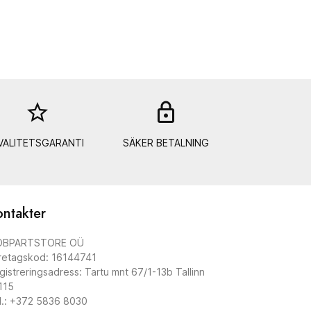
star_border
lock_out
VALITETSGARANTI
SÄKER BETALNING
ntakter
BPARTSTORE OÜ
retagskod: 16144741
gistreringsadress: Tartu mnt 67/1-13b Tallinn
115
l.: +372 5836 8030