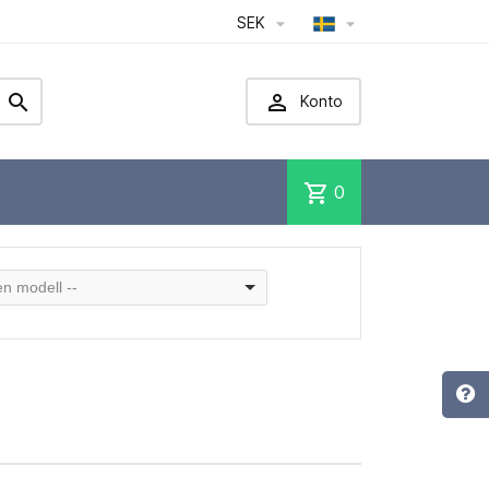
SEK




Konto
shopping_cart
0
 en modell --