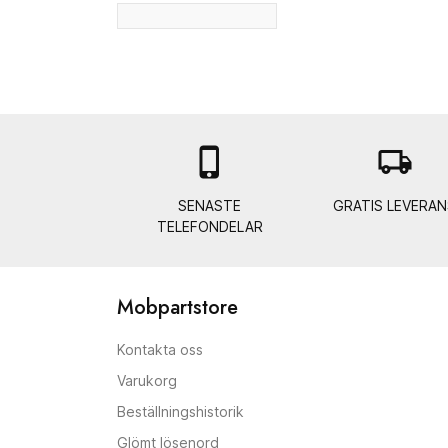

local_shipping
SENASTE
GRATIS LEVERAN
TELEFONDELAR
Mobpartstore
Kontakta oss
Varukorg
Beställningshistorik
Glömt lösenord