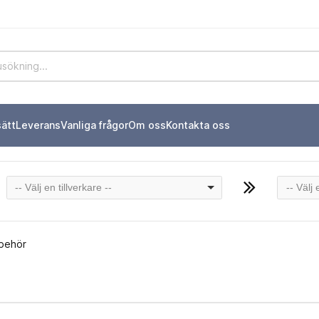
sätt
Leverans
Vanliga frågor
Om oss
Kontakta oss
-- Välj en tillverkare --
-- Välj
lbehör