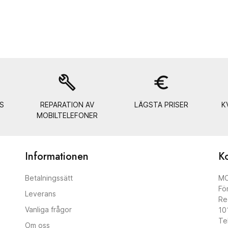
build
euro_symbol
S
REPARATION AV
LÄGSTA PRISER
K
MOBILTELEFONER
Informationen
Ko
Betalningssätt
MO
Fö
Leverans
Re
Vanliga frågor
10
Te
Om oss