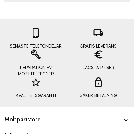

local_shipping
SENASTE TELEFONDELAR
GRATIS LEVERANS
build
euro_symbol
REPARATION AV
LÄGSTA PRISER
MOBILTELEFONER
star_border
lock_
KVALITETSGARANTI
SÄKER BETALNING
Mobpartstore
