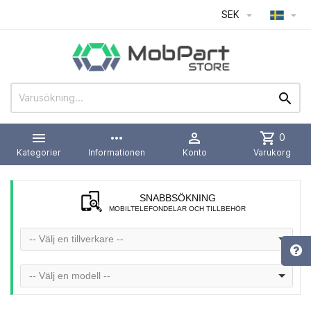
SEK




more_horiz

shopping_cart
0
Kategorier
Informationen
Konto
Varukorg
SNABBSÖKNING
MOBILTELEFONDELAR OCH TILLBEHÖR
-- Välj en tillverkare --
-- Välj en modell --